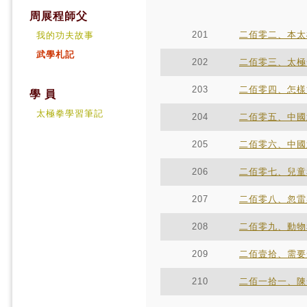
周展程師父
201
二佰零二、本太
我的功夫故事
武學札記
202
二佰零三、太極
203
二佰零四、怎樣
學 員
太極拳學習筆記
204
二佰零五、中國
205
二佰零六、中國
206
二佰零七、兒童
207
二佰零八、忽雷
208
二佰零九、動物
209
二佰壹拾、需要
210
二佰一拾一、陳