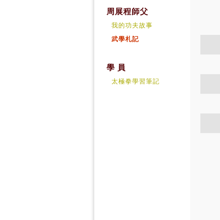
周展程師父
我的功夫故事
武學札記
學 員
太極拳學習筆記