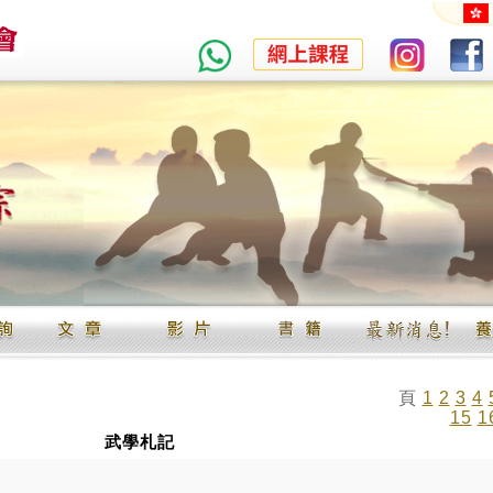
頁
1
2
3
4
15
1
武學札記