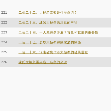
221
二佰二十二、太極忽雷架是什麼拳術？
222
二佰二十三、練習太極拳應注意的事項
223
二佰二十四、一天應練多少遍？質量和數量的重要性
224
二佰二十伍、趙堡太極拳和陳家溝的關係
225
二佰二十六、河南省焦作市太極拳的發展過程
226
陳氏太極忽雷架這一名字的來源