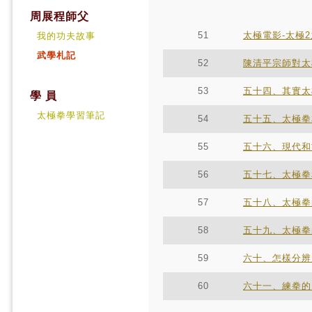
周展程師父
51
太極電影-太極
我的功夫故事
武學札記
52
陳清平宗師對太
53
五十四、其實太
學 員
太極拳學習筆記
54
五十五、太極拳
55
五十六、現代和
56
五十七、太極拳
57
五十八、太極拳
58
五十九、太極拳
59
六十、怎樣分辨
60
六十一、練拳的