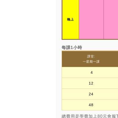
晚上
每課1小時
課堂:
一星期一課
4
12
24
48
總費用是學費加上80元會服T