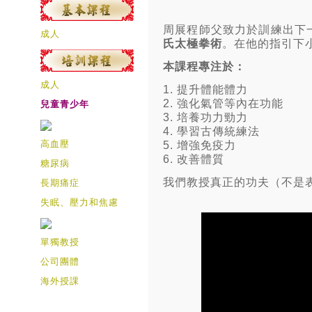
周展程師父致力於訓練出下
成人
氏太極拳術
。在他的指引下
本課程專注於：
成人
1. 提升體能體力
2. 強化氣管等內在功能
兒童青少年
3. 培養功力勁力
4. 學習古傳統練法
高血壓
5. 增強免疫力
6. 改善體質
糖尿病
我們教授真正的功夫（不是
長期痛症
失眠、壓力和焦慮
單獨教授
公司團體
海外授課