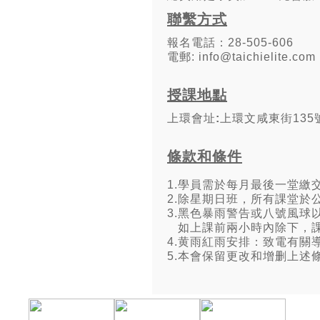
聯繫方式
報名電話：28-505-606
電郵: info@taichielite.com
授課地點
上環會址
:
上環文咸東街
135
條款和條件
1.
學員需於每月最後一堂繳
2.
除星期日班，所有課堂於
3.黑色暴雨警告或八號風球
如上課前兩小時內除下，
4.
黄雨紅雨安排：致電有關
5.
本會保留更改和增删上述