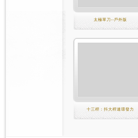
太極單刀--戶外版
十三桿：抖大桿連環發力