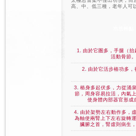
太極忽雷架不僅出功快，而
高、中、低三種，老年人可
功法特點
1. 由於它圏多，手腿（
活動骨節
2. 由於它活步樁功多
3. 樁身多起伏多，力從涌
節，周身容易拉活，內氣
使身體內部器官形成
4. 由於架勢左右動作多，
為軸使兩腎上下左右旋轉
臟腑之首，腎虛則病生