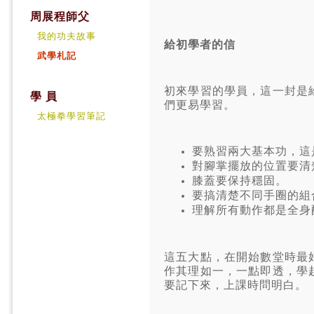
周展程師父
我的功夫故事
給初學者的信
武學札記
初來學習的學員，這一封是
學 員
們更易學習。
太極拳學習筆記
要熟習兩大基本功，這
對腳掌擺放的位置要清
膝蓋要保持穩固。
要搞清楚不同手圈的組
理解所有動作都是全身
這五大點，在開始數堂時最
作其理如一，一點即透，學
要記下來，上課時問明白。