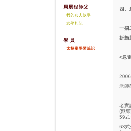
周展程師父
四、
我的功夫故事
武學札記
一招
折顫
學 員
太極拳學習筆記
<
忽
2006
老師
老實
(獸
59
63