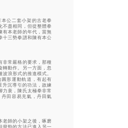
有本公二套小架的古老拳
化不盡相同，但從整體拳
陳有本老師的年代，當無
拳十三勢拳譜和陳有本公
有非常嚴格的要求，那種
旋轉動作。另一方面，忽
種波浪形式的推進模式。
的圓形運動軌道，有起有
重升沉導引的功法，故練
腳力衰，陳氏太極拳非常
，丹田容易充氣，丹田氣
本老師的小架之後，啄磨
但發勁的方法已進入另一