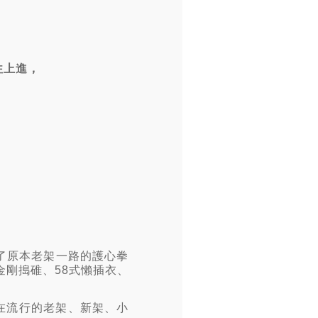
往上進，
了原本老架一路的護心拳
金剛搗碓、58式懶插衣、
現在流行的老架、新架、小