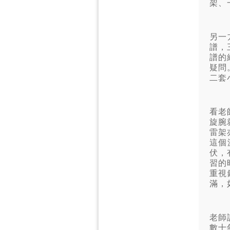
架、
另一
譜，
譜的
疑問
二套
看老
旋腕
雷架
這個
伏，
習的
重視
滿，
老師
數十