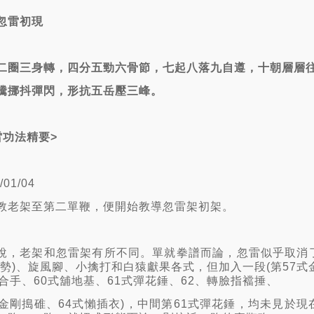
忽雷初現
二圈三身轉，四分五勁六骨節，七起八落九自遵，十朝層層
騰挪抖彈閃，形抗五岳壓三峰。
雷功法精要
>
/01/04
教老架至第二單鞭，便開始教導忽雷架初架。
說，老架和忽雷架有所不同。單就拳譜而論，忽雷似乎取消
頭勢)、旋風腳、小擒打和白猿獻果各式，但加入一段(第57式
式合手、60式舖地基、61式彈花錘、62、轉臉指襠捶、
式金剛搗碓、64式懶插衣)，中間第61式彈花錘，均未見於