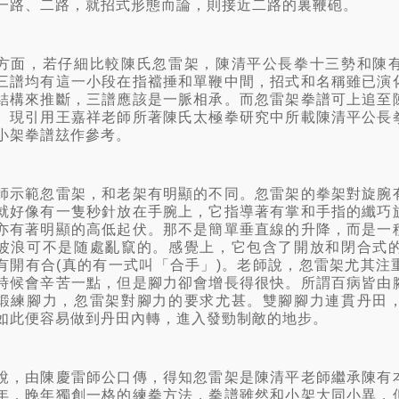
一路、二路，就招式形態而論，則接近二路的裏鞭砲。
方面，若仔細比較陳氏忽雷架，陳清平公長拳十三勢和陳
三譜均有這一小段在指襠捶和單鞭中間，招式和名稱雖已演
結構來推斷，三譜應該是一脈相承。而忽雷架拳譜可上追至
。現引用王嘉祥老師所著陳氏太極拳研究中所載陳清平公長
小架拳譜玆作參考。
師示範忽雷架，和老架有明顯的不同。忽雷架的拳架對旋腕
就好像有一隻秒針放在手腕上，它指導著有掌和手指的纖巧
亦有著明顯的高低起伏。那不是簡單垂直線的升降，而是一
波浪可不是随處亂竄的。感覺上，它包含了開放和閉合式
有開有合(真的有一式叫「合手」)。老師說，忽雷架尤其注
時候會辛苦一點，但是腳力卻會增長得很快。所謂百病皆由
鍛練腳力，忽雷架對腳力的要求尤甚。雙腳腳力連貫丹田
如此便容易做到丹田內轉，進入發勁制敵的地步。
說，由陳慶雷師公口傳，得知忽雷架是陳清平老師繼承陳有
年，晚年獨創一格的練拳方法，拳譜雖然和小架大同小異，