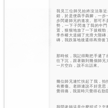
我見三位師兄始終沒法靠近
錯，於是便聶手聶腳，一步
步閃避師兄的進攻。那可不
勢，一下子閃進了我的中門
置，狠狠地放了一下拔根勁
李作權大道鋪了光滑大階磚
磚，我跌落地後還得再滑後
那時候，我記得剛把手遞了
往下沉，跟著聽到幾個師兄
一片空白，說不出話來。
幾位師兄連忙扶起了我，拍
有擦傷。老師連說不好意思
覺得痛，我當時只覺得右肋
我問老師這是什麼招式？怎