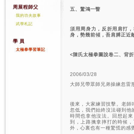
周展程師父
五、驚鴻一瞥
我的功夫故事
武學札記
須用周身力，反折用肩打，
身，勢幾前傾，吾肩膊正近
學 員
太極拳學習筆記
<
陳氏太極拳圖說卷二、背折
2006/03/28
大師兄帶眾師兄弟操練忽雷
後來，大家練習技擊。老師
忽低，我們始終沒法碰到他
時間也拿他沒法。回想起來
到，上路擒拿摔打的時候，
外，心裏也有一種驚慌的感